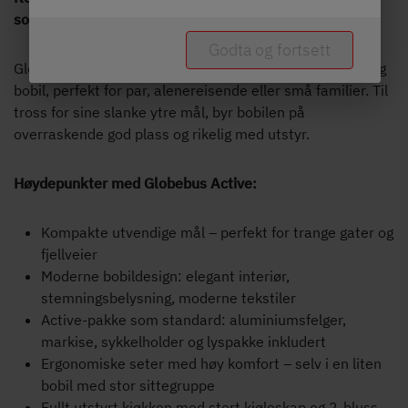
som en van
Godta og fortsett
Globebus Active imponerer som velutstyrt og prisgunstig
bobil, perfekt for par, alenereisende eller små familier. Til
tross for sine slanke ytre mål, byr bobilen på
overraskende god plass og rikelig med utstyr.
Høydepunkter med Globebus Active:
Kompakte utvendige mål – perfekt for trange gater og
fjellveier
Moderne bobildesign: elegant interiør,
stemningsbelysning, moderne tekstiler
Active-pakke som standard: aluminiumsfelger,
markise, sykkelholder og lyspakke inkludert
Ergonomiske seter med høy komfort – selv i en liten
bobil med stor sittegruppe
Fullt utstyrt kjøkken med stort kjøleskap og 2-bluss