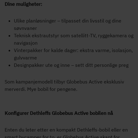
Dine muligheter:
Ulike planløsninger – tilpasset din livsstil og dine
søvnvaner
Teknisk ekstrautstyr som satellitt-TV, ryggekamera og
navigasjon
Vinterpakker for kalde dager: ekstra varme, isolasjon,
gulvvarme
Designpakker ute og inne – sett ditt personlige preg
Som kampanjemodell tilbyr Globebus Active eksklusiv
merverdi. Mye bobil for pengene.
Konfigurer Dethleffs Globebus Active bobilen nå
Enten du leter etter en kompakt Dethleffs-bobil eller en
smart bycamper for to, er Globebus Active skapt for