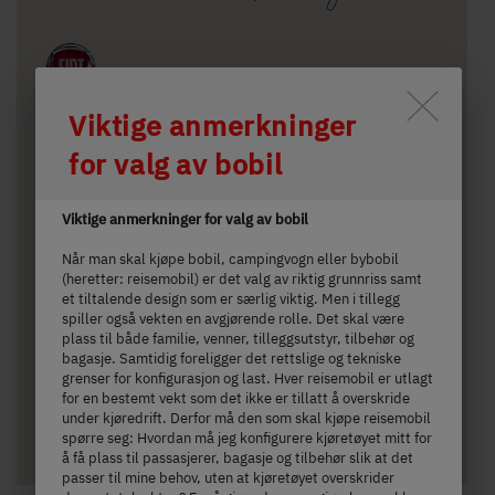
Durch Scrolling wird der Button 
Viktige anmerkninger
I 4
for valg av bobil
kr 1 364 000,–
4 personer
Viktige anmerkninger for valg av bobil
a)
Pris fra
Sengeplasser
Når man skal kjøpe bobil, campingvogn eller bybobil
(heretter: reisemobil) er det valg av riktig grunnriss samt
6.6 m
3,499 kg
et tiltalende design som er særlig viktig. Men i tillegg
spiller også vekten en avgjørende rolle. Det skal være
lengde
Teknisk tillatt totalvekt
plass til både familie, venner, tilleggsutstyr, tilbehør og
bagasje. Samtidig foreligger det rettslige og tekniske
grenser for konfigurasjon og last. Hver reisemobil er utlagt
for en bestemt vekt som det ikke er tillatt å overskride
under kjøredrift. Derfor må den som skal kjøpe reisemobil
Valgt modell
spørre seg: Hvordan må jeg konfigurere kjøretøyet mitt for
å få plass til passasjerer, bagasje og tilbehør slik at det
passer til mine behov, uten at kjøretøyet overskrider