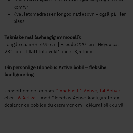
komfyr
Kvalitetsmadrasser for god nattesøvn – også på liten
plass
Tekniske mål (avhengig av modell):
Lengde ca. 599–695 cm | Bredde 220 cm | Høyde ca.
281 cm | Tillatt totalvekt: under 3,5 tonn
Din personlige Globebus Active bobil – fleksibel
konfigurering
Uansett om det er som
Globebus I 1 Active
,
I 4 Active
eller
I 6 Active
– med Globebus Active-konfiguratoren
designer du bobilen du drømmer om - akkurat slik du vil.