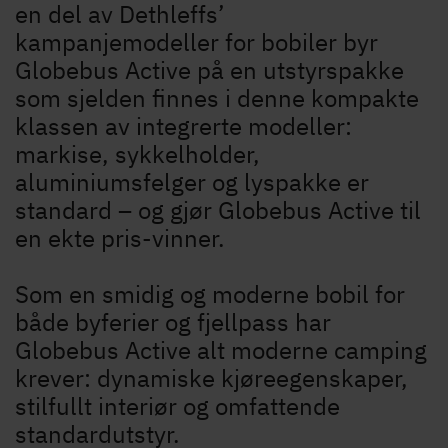
en del av Dethleffs’
kampanjemodeller for bobiler byr
Globebus Active på en utstyrspakke
som sjelden finnes i denne kompakte
klassen av integrerte modeller:
markise, sykkelholder,
aluminiumsfelger og lyspakke er
standard – og gjør Globebus Active til
en ekte pris-vinner.
Som en smidig og moderne bobil for
både byferier og fjellpass har
Globebus Active alt moderne camping
krever: dynamiske kjøreegenskaper,
Søk etter Dethleffs forhandlere
stilfullt interiør og omfattende
standardutstyr.
Finn en Dethleffs forhandler nær deg