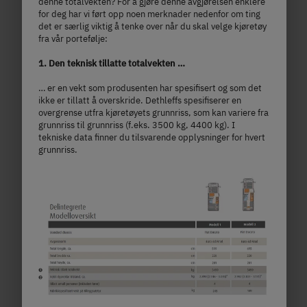
denne totalvekten? For å gjøre denne avgjørelsen enklere
for deg har vi ført opp noen merknader nedenfor om ting
det er særlig viktig å tenke over når du skal velge kjøretøy
fra vår portefølje:
1. Den teknisk tillatte totalvekten …
… er en vekt som produsenten har spesifisert og som det
ikke er tillatt å overskride. Dethleffs spesifiserer en
overgrense utfra kjøretøyets grunnriss, som kan variere fra
grunnriss til grunnriss (f.eks. 3500 kg, 4400 kg). I
tekniske data finner du tilsvarende opplysninger for hvert
grunnriss.
I 6
kr 1 368 000,–
4 personer
a)
Pris fra
Sengeplasser
6.95 m
3,499 kg