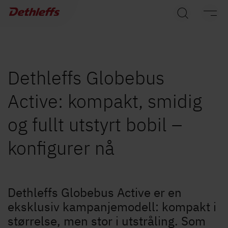
Søk etter forhandlere
Campingvogner
Bobiler
Dethleffs Globebus
Active: kompakt, smidig
Camper Vans
og fullt utstyrt bobil –
Dethleffs originalt tilbehør
konfigurer nå
Service
Dethleffs
Dethleffs Globebus Active er en
eksklusiv kampanjemodell: kompakt i
Finn forhandler
størrelse, men stor i utstråling. Som