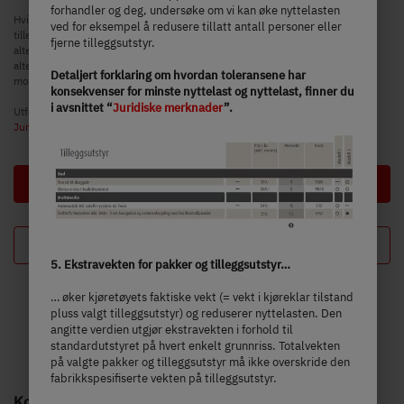
forhandler og deg, undersøke om vi kan øke nyttelasten
Hvis nyttelasten økes, økes også den fabrikkspesifiserte vekten på
ved for eksempel å redusere tillatt antall personer eller
tilleggsutstyr. Økningen er et resultat av den økte nyttelasten på grunn av
fjerne tilleggsutstyr.
alternativt chassis. Av dette resultatet trekkes den økte egenvekten på det
alternative chassiset, pluss særlig vekten på ev. obligatorisk tyngre
Detaljert forklaring om hvordan toleransene har
motorvarianter (f.eks. 180 PS).
konsekvenser for minste nyttelast og nyttelast, finner du
i avsnittet “
Juridiske merknader
”.
Utførlige merknader og forklaringer angående vekt finner du i avsnittet
Juridiske merknader
.
Neste
Din konfigurasjon
5. Ekstravekten for pakker og tilleggsutstyr…
… øker kjøretøyets faktiske vekt (= vekt i kjøreklar tilstand
pluss valgt tilleggsutstyr) og reduserer nyttelasten. Den
angitte verdien utgjør ekstravekten i forhold til
standardutstyret på hvert enkelt grunnriss. Totalvekten
på valgte pakker og tilleggsutstyr må ikke overskride den
fabrikkspesifiserte vekten på tilleggsutstyr.
Kompakt møter komfort – bobil med karakter og mål