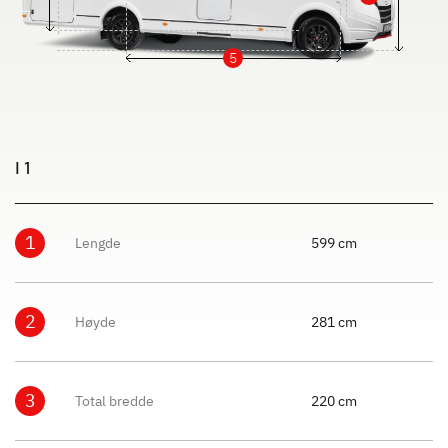
5
I 1
1
Lengde
599 cm
2
Høyde
281 cm
3
Total bredde
220 cm