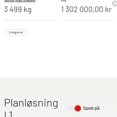
Teknisk tillatt totalvekt
Pris
3 499 kg
1 302 000,00 kr
XL I
ALPA
Integrert med dobbeltgulv og
Integrert med med U-formet
vannbåren varme
sofa bak
Integrerte
Til bobilene
Camper Vans
Planløsning
Spots på
Dethleffs originalt tilbehør
I 1