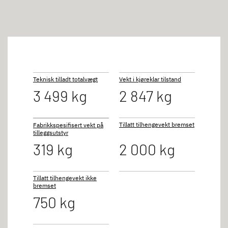
Teknisk tilladt totalvægt
Vekt i kjøreklar tilstand
3 499 kg
2 847 kg
Tillatt tilhengevekt bremset
Fabrikkspesifisert vekt på
tilleggsutstyr
319 kg
2 000 kg
Tillatt tilhengevekt ikke
bremset
750 kg