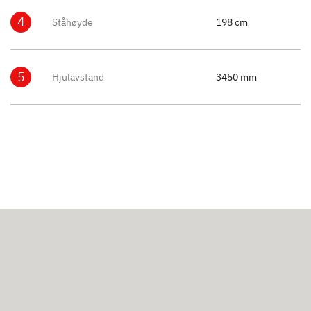
4
Ståhøyde
198 cm
5
Hjulavstand
3450 mm