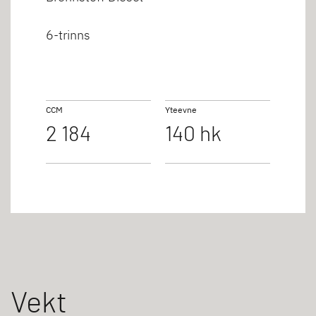
6-trinns
CCM
Yteevne
2 184
140 hk
Vekt