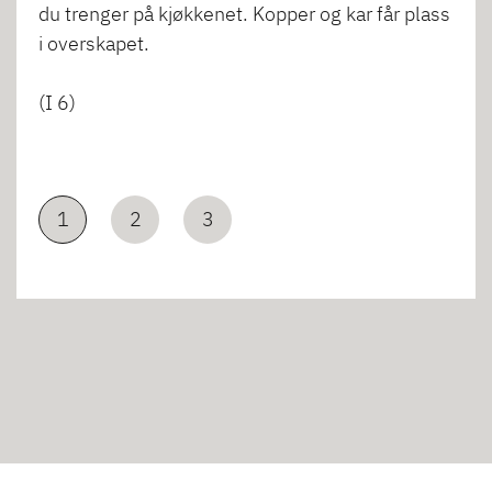
du trenger på kjøkkenet. Kopper og kar får plass
i overskapet.
(I 6)
1
2
3