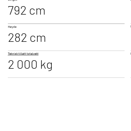
792 cm
490 EST
Høyde
BEDUIN SCANDINAVIA
282 cm
øst interiør og
Den luksuriøse helårscampingvognen
ndardutstyr
med vannbåren varme
Teknisk tillatt totalvekt
2 000 kg
530 FSK
campingvogner - din perfekte campingopplevelse
verden av Dethleffs campingvogner - fem campingvog
nnomtenkte romløsninger og førsteklasses utstyr - ogs
. Enten du er ute etter en kompakt campingvogn for pa
dre bilen eller romslige køyevogner for familier - hos o