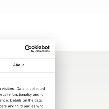
About
visitors. Data is collected
bsite functionality and for
gjengelig –
Kom trygt frem, reis
ence. Details on the data
en store
avslappet – med
ers and third parties who