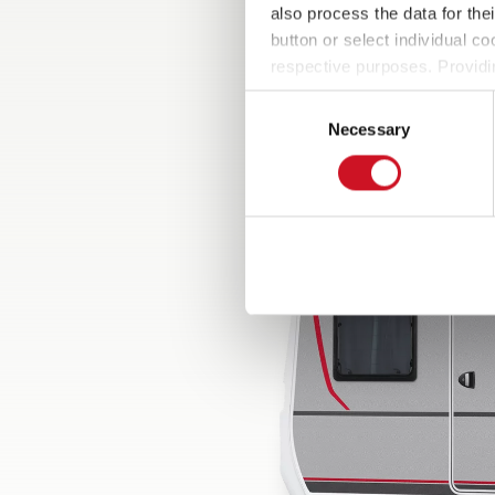
also process the data for the
button or select individual co
respective purposes. Providi
settings at any time as well a
Consent
the website). You can find fur
Necessary
Selection