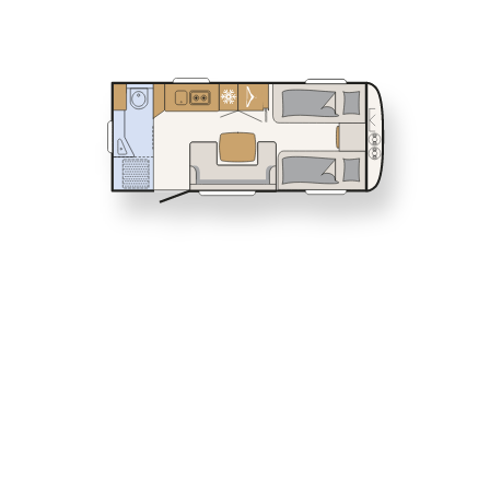
Service
460 EL
490 EST
Dethleffs
NOMAD
Elegant, luksuri
Finn forhandler
omfattende sta
530 DR
530 FSK
Dethleffs 
Opplev en 
design, gje
helårsbruk
for den min