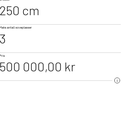
250 cm
520 ELT
Maks antall soveplasser
3
Pris
500 000,00 kr
550 ESK
nserier med moderne
å vintervogner for
r, en lett campingvogn
ss finner du den