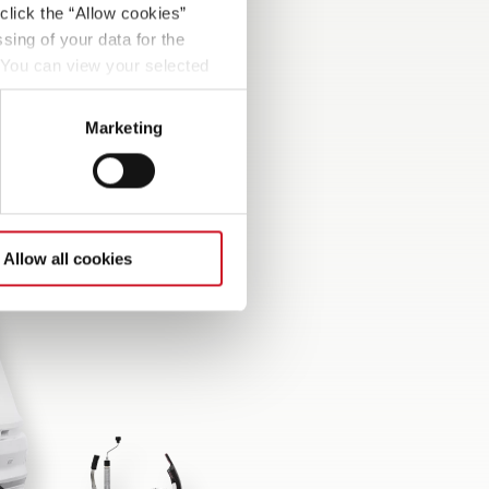
click the “Allow cookies”
sing of your data for the
. You can view your selected
button at the bottom left of
Marketing
Allow all cookies