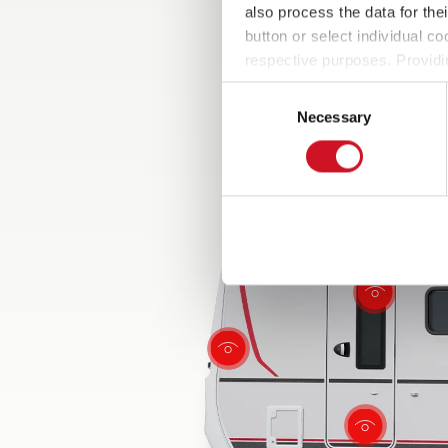
f.eks. design baklyshold
bodelsd
also process the data for the
med LED-lys og
persien
button or select individual co
rangeringshåndtak i ele
respective purposes. Providi
svart.
settings at any time as well a
Consent
the website). You can find fur
Necessary
Selection