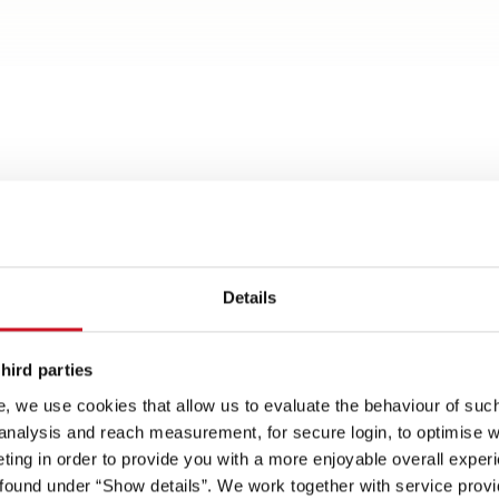
Details
ign
Spots på
hird parties
, we use cookies that allow us to evaluate the behaviour of such 
 analysis and reach measurement, for secure login, to optimise we
Komfortabel adgang
sikt: Bodelsdør med
Noe for enhver smak: Stort
Høy standard: Klar til start
ing in order to provide you with a more enjoyable overall experi
som
n 65 cm brede
or godt lysinnslipp
utvalg av enkeltsenger og
med én gang på grunn av
ound under “Show details”. We work together with service provid