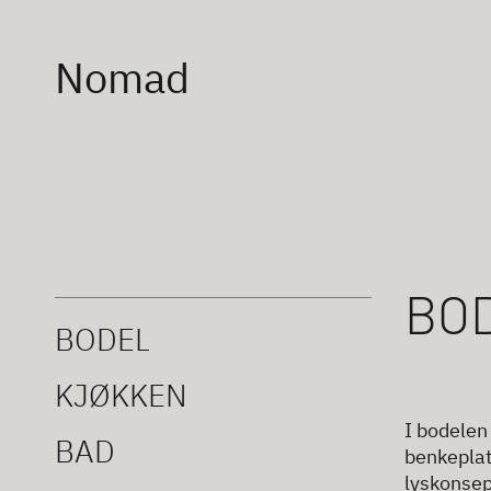
Nomad
BO
BODEL
KJØKKEN
I bodelen
BAD
benkeplate
lyskonsep