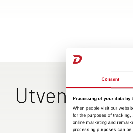
Consent
Utvendig des
Processing of your data by t
When people visit our website
for the purposes of tracking,
Vakker utvendig design:
Nyhet! 
Fri ut
online marketing and remarket
Med elegante detaljer 
med de
vindu f
processing purposes can be f