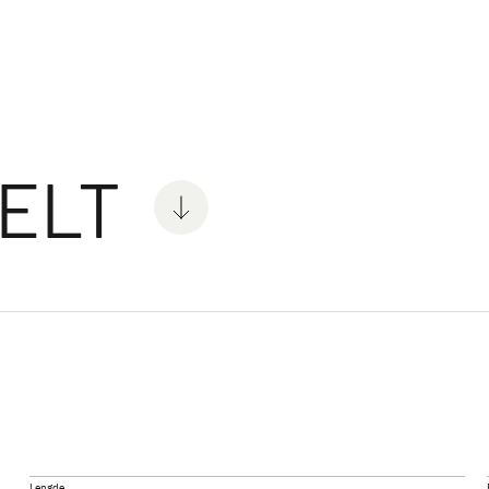
ingvogner
 ELT
C'GO & C'GO UP
SUMME
 med attraktiv
Kampanjemodell med attraktiv
7 nye spe
utstyrspakke
Lengde