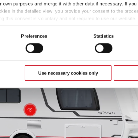
er
øren inkl. vindu,
dobbeltsenger
det omfattende
ir own purposes and merge it with other data if necessary. If you 
ne og søppelbøtte.
standardutstyret
okies in the detailed view, you provide your consent to the proces
gant
ng this consent is voluntary and not required to use our website
s deselect or change them later (such as by using the fingerprint 
ther information in our Privacy Policy.
Preferences
Statistics
Use necessary cookies only