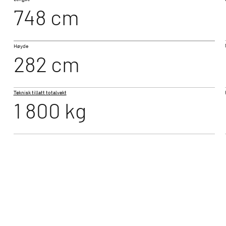
748 cm
510 LE
Høyde
BEDUIN SCANDINAVIA
282 cm
øst interiør og
Den luksuriøse helårscampingvognen
ndardutstyr
med vannbåren varme
Teknisk tillatt totalvekt
1 800 kg
540 QMK
campingvogner - din perfekte campingopplevelse
verden av Dethleffs campingvogner - fem campingvog
nnomtenkte romløsninger og førsteklasses utstyr - ogs
. Enten du er ute etter en kompakt campingvogn for pa
dre bilen eller romslige køyevogner for familier - hos o