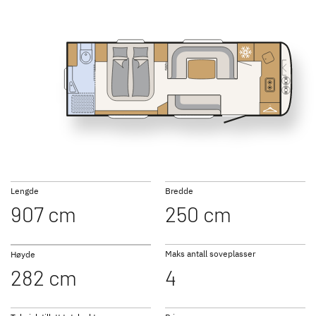
SUMMER EDITION
CAMPER
550 BET
690 BQT
7 nye spesialmodeller
Den ideelle campingvognen
for familier. Mange
planløsninger med
køyesenger.
Lengde
Bredde
NOMAD
BEDUIN
907 cm
250 cm
Elegant, luksuriøst interiør og
SCANDINAVIA
omfattende standardutstyr
Den luksuriøse
helårscampingvognen med
vannbåren varme
Maks antall soveplasser
Høyde
282 cm
4