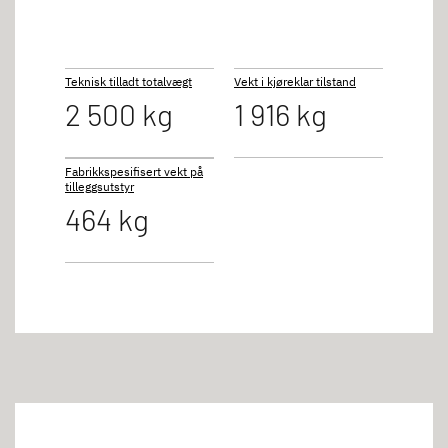
Teknisk tilladt totalvægt
Vekt i kjøreklar tilstand
2 500 kg
1 916 kg
Fabrikkspesifisert vekt på
tilleggsutstyr
464 kg