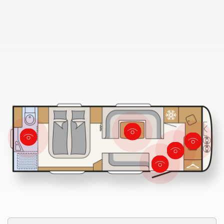
Søk etter Dethleffs forhandlere
Finn en Dethleffs forhandler nær deg