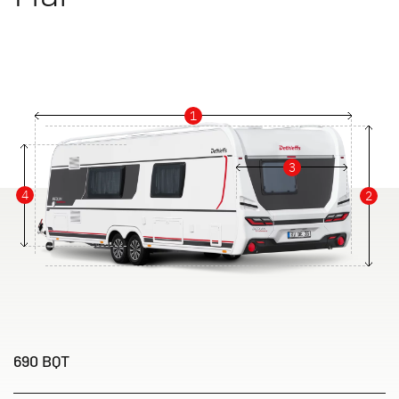
1
3
4
2
690 BQT