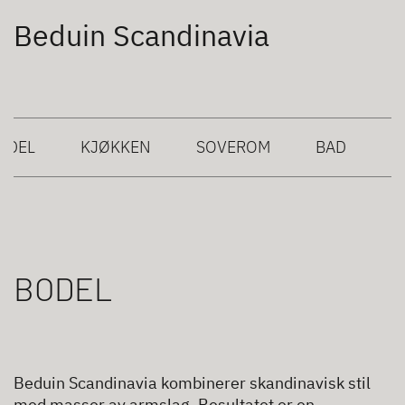
Beduin Scandinavia
ODEL
KJØKKEN
SOVEROM
BAD
BODEL
Beduin Scandinavia kombinerer skandinavisk stil
med masser av armslag. Resultatet er en