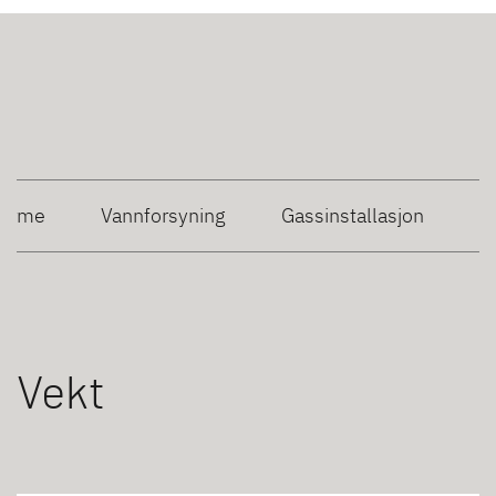
Varme
Vannforsyning
Gassinstallasjon
Vekt