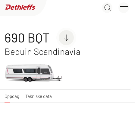
690 BQT
Søk etter forhandlere
Oppdag
Tekniske data
Campingvogner
690 BQT
Beduin Scandinavia
C'JOY
C'GO & C'GO UP
Kampanjemodell med
Kampanjemodell med
attraktiv utstyrspakke
attraktiv utstyrspakke
Oppdag
Tekniske data
NY