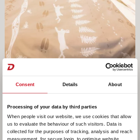
Consent
Details
About
Livet i Beduin Scandinavia
Processing of your data by third parties
When people visit our website, we use cookies that allow
Den romslige midtstilte dobbeltsengen kan
us to evaluate the behaviour of such visitors. Data is
flyttes forover og bakover og gir bedre tilgang til
collected for the purposes of tracking, analysis and reach
badet om dagen. Under sengen er det et stort
measurement, for secure login, to optimise website