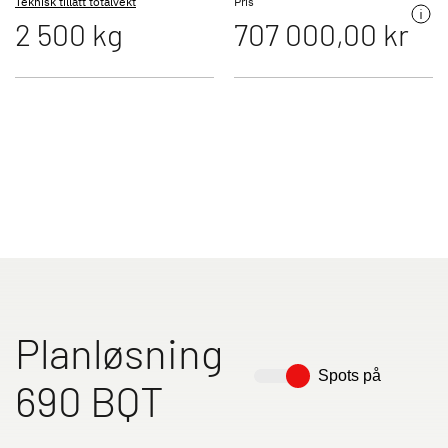
Teknisk tillatt totalvekt
Pris
2 500 kg
707 000,00 kr
Til campingvognene
Bobiler
Camper Vans
Dethleffs originalt tilbehør
Service
Planløsning
Spots på
Dethleffs
690 BQT
Finn forhandler