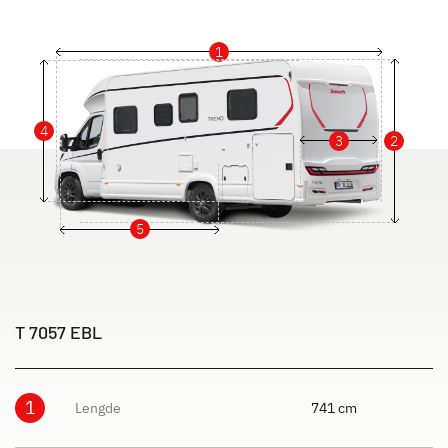
1
4
3
2
5
T 7057 EBL
1
Lengde
741 cm