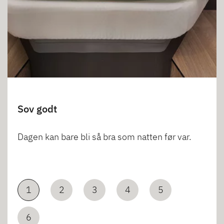
Sov godt
Dagen kan bare bli så bra som natten før var.
1
2
3
4
5
6