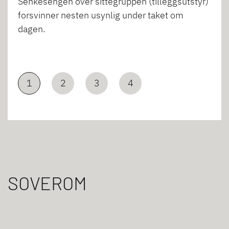
Senkesengen over sittegruppen (tilleggsutstyr)
forsvinner nesten usynlig under taket om
dagen.
1
2
3
4
SOVEROM