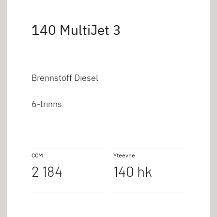
140 MultiJet 3
Brennstoff Diesel
6-trinns
CCM
Yteevne
2 184
140 hk