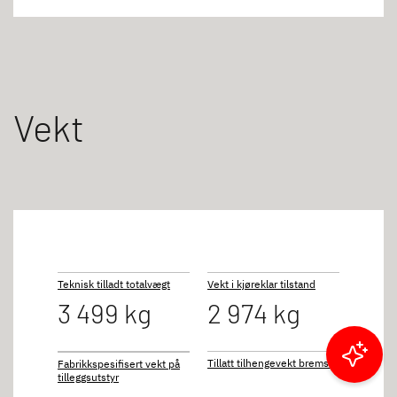
Vekt
Teknisk tilladt totalvægt
Vekt i kjøreklar tilstand
3 499 kg
2 974 kg
Tillatt tilhengevekt bremset
Fabrikkspesifisert vekt på
Filtrer resultater
tilleggsutstyr