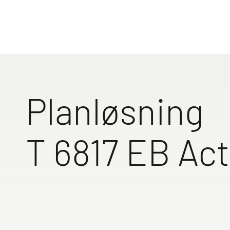
Med over 90
ferieopple
løsninger o
vintercampi
Finn den pe
Planløsning
Til bobi
T 6817 EB Act
Gjennomgående oversk
Høye 
bak
standa
innsti