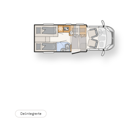
Service
T 6817 EB
T 6877
Dethleffs
TREND AC
Delintegrert &
Finn forhandler
T 7057 EBL
Dethleffs b
Oppdag utva
Delintegrerte
for familie
bobiler me