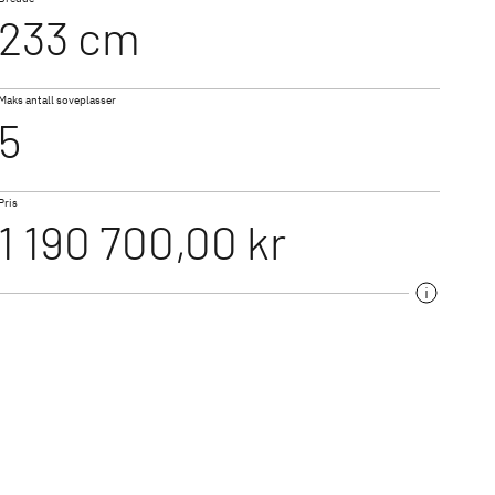
233 cm
T 7057 DBL
Maks antall soveplasser
ALPA
5
t med dobbeltgulv og
Integrert med med U-formet sofa bak
n varme
Pris
1 190 700,00 kr
r til romslige bobiler
 og helintegrerte