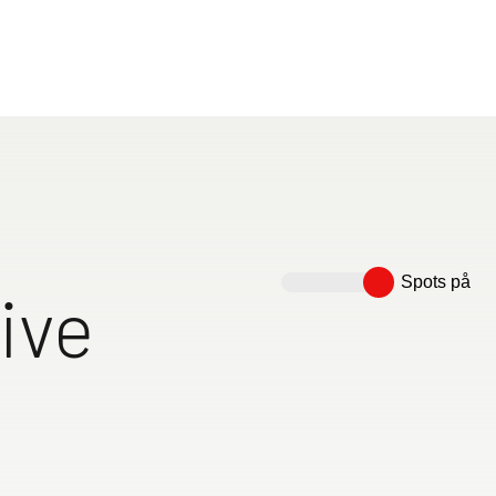
 års erfaring står Dethleffs for komfortable reiser og
velser. Våre bobiler byr på rikelig med oppbevaringspl
g maksimal komfort på enhver reise. Flere av dem er og
ng, slik at du kan få mest mulig ut av bobilen din hele 
rfekte bobilen her - skreddersydd etter dine behov!
lene
Spots på
ive
ap i
enkeltsenger som
Rommelig komfortbad med
rd, inkl. komfortable
optisk adskilt dusj
gningstrinn