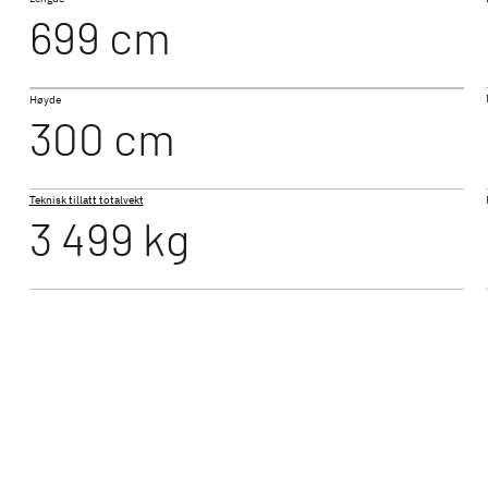
699 cm
NY
NY
T 7057 EB
Høyde
TIVE
XL A
XL I
300 cm
 integrert kampanjemodell
Alkovemodell med plass til opptil 6 pers.
Integrer
vannbåre
Teknisk tillatt totalvekt
3 499 kg
obiler - din perfekte reisefølge
lget av Dethleffs bobiler - fra kompakte bobiler for pa
r. Velg blant moderne bobilmodeller som halvintegrerte
d førsteklasses utstyr og moderne design.