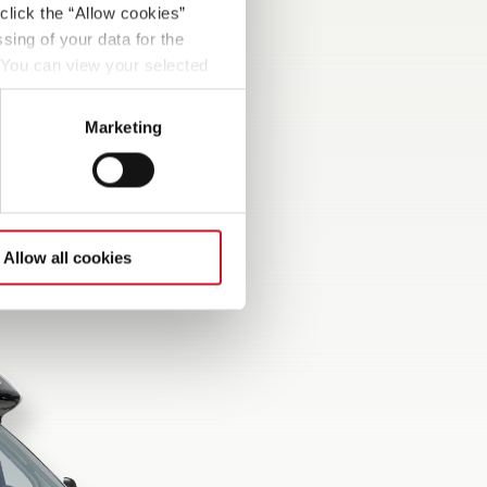
click the “Allow cookies”
sing of your data for the
. You can view your selected
sk T-kappe med
button at the bottom left of
vindu som
Marketing
Allow all cookies