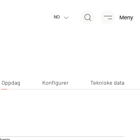
Meny
Oppdag
Konfigurer
Tekniske data
NO
NY
Oppdag
Konfigurer
Tekniske data
CAMP ACTIVE
JUST VAN
rert kampanjemodell
Delintegrert
Bredde