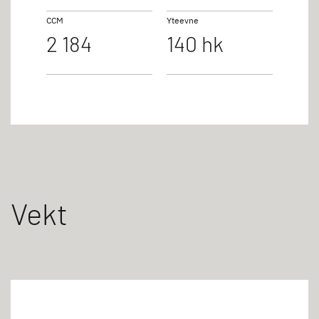
CCM
Yteevne
2 184
140 hk
Vekt