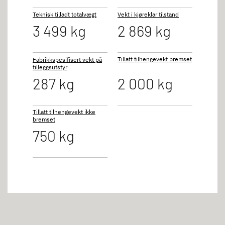
Teknisk tilladt totalvægt
Vekt i kjøreklar tilstand
3 499 kg
2 869 kg
Tillatt tilhengevekt bremset
Fabrikkspesifisert vekt på
tilleggsutstyr
287 kg
2 000 kg
Tillatt tilhengevekt ikke
bremset
750 kg