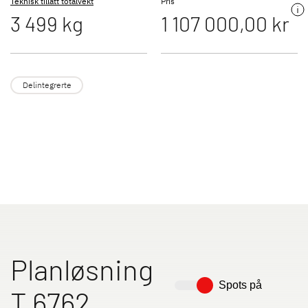
Teknisk tillatt totalvekt
Pris
3 499 kg
1 107 000,00 kr
XL I
ALPA
Integrert med dobbeltgulv og
Integrert med med U-formet
vannbåren varme
sofa bak
Delintegrerte
T 7052 DBL
Til bobilene
Camper Vans
Planløsning
Spots på
Dethleffs originalt tilbehør
T 6762