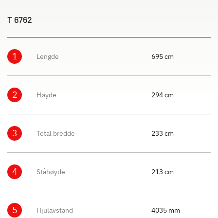
T 6762
1
Lengde
695 cm
2
Høyde
294 cm
3
Total bredde
233 cm
4
Ståhøyde
213 cm
5
Hjulavstand
4035 mm