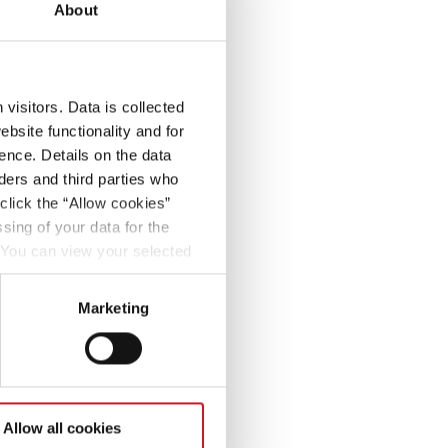
About
visitors. Data is collected
bsite functionality and for
for en ny
ence. Details on the data
ers and third parties who
click the “Allow cookies”
sing of your data for the
..
. You can view your selected
button at the bottom left of
Marketing
Allow all cookies