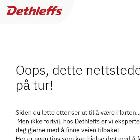
Søk etter forhandlere
Oops, dette nettsted
på tur!
Campingvogner
0
Forhandler funnet
Bobiler
Jeg ønsker å kjøpe eller leie
Flere
Siden du lette etter ser ut til å være i farten..
Camper Vans
filtre
Jeg trenger service og reparasjon
Men ikke fortvil, hos Dethleffs er vi ekspert
deg gjerne med å finne veien tilbake!
Dethleffs originalt tilbehør
Her er noen tips som kan hjelpe deg med å fo