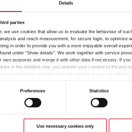
Details
hird parties
, we use cookies that allow us to evaluate the behaviour of such 
 analysis and reach measurement, for secure login, to optimise we
Klar 
ing in order to provide you with a more enjoyable overall experi
ound under “Show details”. We work together with service provid
ir own purposes and merge it with other data if necessary. If you 
okies in the detailed view, you provide your consent to the proces
start.
ng this consent is voluntary and not required to use our website
s deselect or change them later (such as by using the fingerprint 
ther information in our Privacy Policy.
Preferences
Statistics
Use necessary cookies only