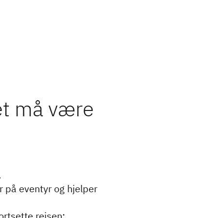
et må være
.
er på eventyr og hjelper
rtsette reisen: