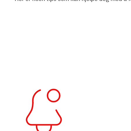
Service
Dethleffs
Finn forhandler