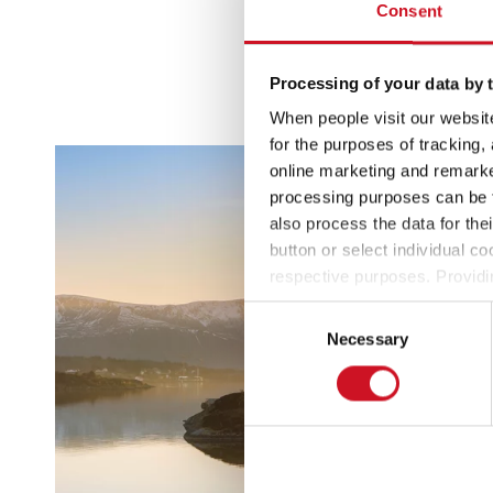
Consent
Processing of your data by t
When people visit our website
for the purposes of tracking,
online marketing and remarket
processing purposes can be f
also process the data for the
button or select individual co
respective purposes. Providi
settings at any time as well a
Consent
the website). You can find fur
Necessary
Selection