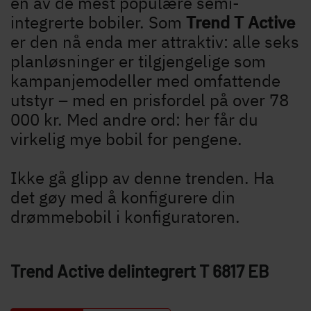
en av de mest populære semi-
Søk etter Dethleffs forhandlere
integrerte bobiler. Som
Trend T Active
er den nå enda mer attraktiv: alle seks
Finn en Dethleffs forhandler nær deg
planløsninger er tilgjengelige som
kampanjemodeller med omfattende
utstyr – med en prisfordel på over 78
000 kr. Med andre ord: her får du
virkelig mye bobil for pengene.
Ikke gå glipp av denne trenden. Ha
det gøy med å konfigurere din
drømmebobil i konfiguratoren.
Trend Active delintegrert
T 6817 EB