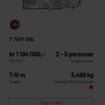
T 7057 DBL
kr 1 194 000,–
2 - 5 personer
a)
Pris fra
Sengeplasser
7.41 m
3,499 kg
lengde
Teknisk tillatt totalvekt
Velg modell