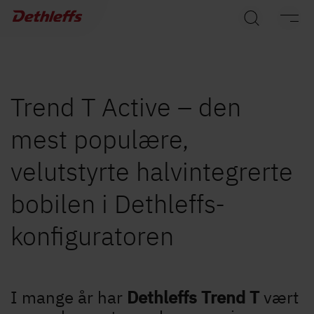
Søk etter forhandlere
Campingvogner
Bobiler
Trend T Active – den
mest populære,
Camper Vans
velutstyrte halvintegrerte
Dethleffs originalt tilbehør
bobilen i Dethleffs-
Service
konfiguratoren
Dethleffs
Finn forhandler
I mange år har
Dethleffs Trend T
vært