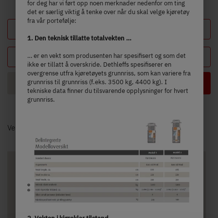
for deg har vi ført opp noen merknader nedenfor om ting
det er særlig viktig å tenke over når du skal velge kjøretøy
fra vår portefølje:
Legg inn konfigurasjon
1. Den teknisk tillatte totalvekten …
Din konfigurasjon
… er en vekt som produsenten har spesifisert og som det
ikke er tillatt å overskride. Dethleffs spesifiserer en
overgrense utfra kjøretøyets grunnriss, som kan variere fra
grunnriss til grunnriss (f.eks. 3500 kg, 4400 kg). I
Planløsning
tekniske data finner du tilsvarende opplysninger for hvert
grunnriss.
Velg en modell