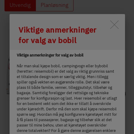
Utvendig
Planløsning
Durch Scrolling wird der Button 
Viktige anmerkninger
for valg av bobil
Viktige anmerkninger for valg av bobil
Når man skal kjøpe bobil, campingvogn eller bybobil
(heretter: reisemobil) er det valg av riktig grunnriss samt
et tiltalende design som er særlig viktig. Men i tillegg
spiller også vekten en avgjørende rolle. Det skal være
plass til både familie, venner, tilleggsutstyr, tilbehør og
bagasje. Samtidig foreligger det rettslige og tekniske
grenser for konfigurasjon og last. Hver reisemobil er utlagt
for en bestemt vekt som det ikke er tillatt å overskride
under kjøredrift. Derfor må den som skal kjøpe reisemobil
spørre seg: Hvordan må jeg konfigurere kjøretøyet mitt for
å få plass til passasjerer, bagasje og tilbehør slik at det
passer til mine behov, uten at kjøretøyet overskrider
denne totalvekten? For å gjøre denne avgjørelsen enklere