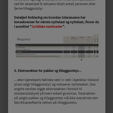
lengde
Teknisk tillatt totalvekt
ved for eksempel å redusere tillatt antall personer eller
fjerne tilleggsutstyr.
Detaljert forklaring om hvordan toleransene har
konsekvenser for minste nyttelast og nyttelast, finner du
Velg modell
i avsnittet “
Juridiske merknader
”.
5. Ekstravekten for pakker og tilleggsutstyr…
… øker kjøretøyets faktiske vekt (= vekt i kjøreklar tilstand
pluss valgt tilleggsutstyr) og reduserer nyttelasten. Den
angitte verdien utgjør ekstravekten i forhold til
standardutstyret på hvert enkelt grunnriss. Totalvekten
på valgte pakker og tilleggsutstyr må ikke overskride den
fabrikkspesifiserte vekten på tilleggsutstyr.