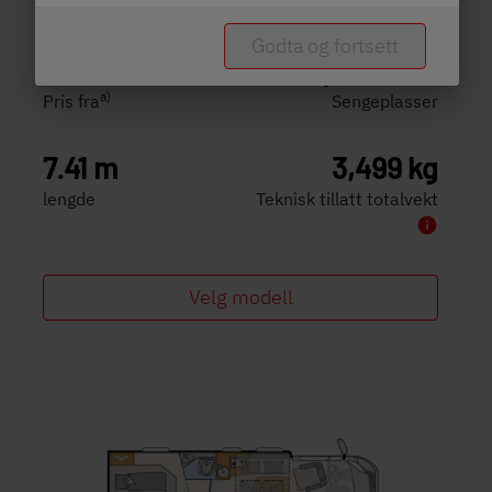
T 7057 EB
Godta og fortsett
kr 1 151 000,–
2 - 5 personer
a)
Pris fra
Sengeplasser
7.41 m
3,499 kg
lengde
Teknisk tillatt totalvekt
Velg modell