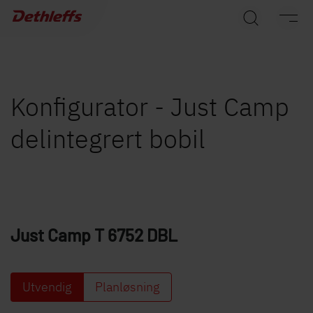
Søk etter forhandlere
Campingvogner
Bobiler
Konfigurator - Just Camp
delintegrert bobil
Camper Vans
Dethleffs originalt tilbehør
Service
Just Camp
T 6752 DBL
Dethleffs
Finn forhandler
Utvendig
Planløsning