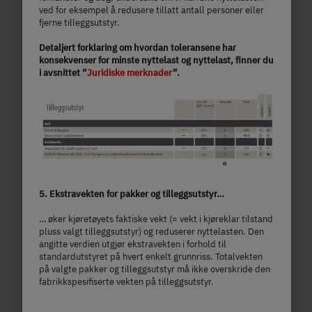
ved for eksempel å redusere tillatt antall personer eller
fjerne tilleggsutstyr.
kr 1 078 000,–
2 - 5 personer
Detaljert forklaring om hvordan toleransene har
konsekvenser for minste nyttelast og nyttelast, finner du
a)
Pris fra
Sengeplasser
i avsnittet “
Juridiske merknader
”.
7.4 m
3,499 kg
lengde
Teknisk tillatt totalvekt
Velg modell
5. Ekstravekten for pakker og tilleggsutstyr…
… øker kjøretøyets faktiske vekt (= vekt i kjøreklar tilstand
pluss valgt tilleggsutstyr) og reduserer nyttelasten. Den
angitte verdien utgjør ekstravekten i forhold til
standardutstyret på hvert enkelt grunnriss. Totalvekten
på valgte pakker og tilleggsutstyr må ikke overskride den
fabrikkspesifiserte vekten på tilleggsutstyr.