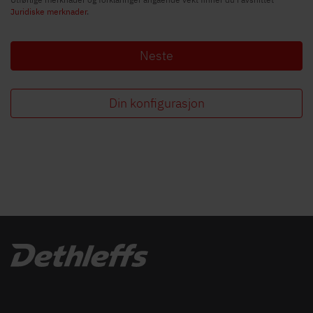
Juridiske merknader
.
Neste
Din konfigurasjon