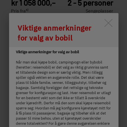
kr 1 058 000,–
2 - 5 personer
a)
Pris fra
Sengeplasser
Durch Scrolling wird der Button 
Viktige anmerkninger
6.95 m
3,499 kg
lengde
Teknisk tillatt totalvekt
for valg av bobil
Viktige anmerkninger for valg av bobil
Velg modell
Når man skal kjøpe bobil, campingvogn eller bybobil
(heretter: reisemobil) er det valg av riktig grunnriss samt
et tiltalende design som er særlig viktig. Men i tillegg
spiller også vekten en avgjørende rolle. Det skal være
plass til både familie, venner, tilleggsutstyr, tilbehør og
bagasje. Samtidig foreligger det rettslige og tekniske
grenser for konfigurasjon og last. Hver reisemobil er utlagt
for en bestemt vekt som det ikke er tillatt å overskride
under kjøredrift. Derfor må den som skal kjøpe reisemobil
spørre seg: Hvordan må jeg konfigurere kjøretøyet mitt for
å få plass til passasjerer, bagasje og tilbehør slik at det
passer til mine behov, uten at kjøretøyet overskrider
denne totalvekten? For å gjøre denne avgjørelsen enklere