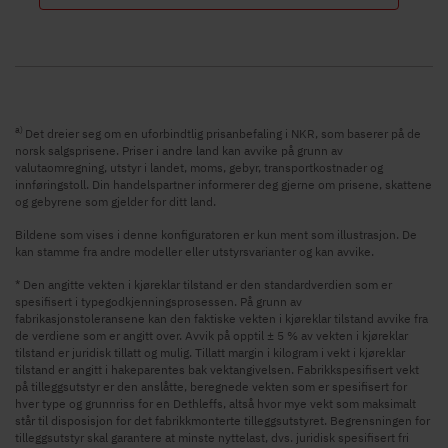
a)
Det dreier seg om en uforbindtlig prisanbefaling i NKR, som baserer på de
norsk salgsprisene. Priser i andre land kan avvike på grunn av
valutaomregning, utstyr i landet, moms, gebyr, transportkostnader og
innføringstoll. Din handelspartner informerer deg gjerne om prisene, skattene
og gebyrene som gjelder for ditt land.
Bildene som vises i denne konfiguratoren er kun ment som illustrasjon. De
kan stamme fra andre modeller eller utstyrsvarianter og kan avvike.
* Den angitte vekten i kjøreklar tilstand er den standardverdien som er
spesifisert i typegodkjenningsprosessen. På grunn av
fabrikasjonstoleransene kan den faktiske vekten i kjøreklar tilstand avvike fra
de verdiene som er angitt over. Avvik på opptil ± 5 % av vekten i kjøreklar
tilstand er juridisk tillatt og mulig. Tillatt margin i kilogram i vekt i kjøreklar
tilstand er angitt i hakeparentes bak vektangivelsen. Fabrikkspesifisert vekt
på tilleggsutstyr er den anslåtte, beregnede vekten som er spesifisert for
hver type og grunnriss for en Dethleffs, altså hvor mye vekt som maksimalt
står til disposisjon for det fabrikkmonterte tilleggsutstyret. Begrensningen for
tilleggsutstyr skal garantere at minste nyttelast, dvs. juridisk spesifisert fri