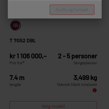
Godta og fortsett
T 7052 DBL
kr 1 106 000,–
2 - 5 personer
a)
Pris fra
Sengeplasser
7.4 m
3,499 kg
lengde
Teknisk tillatt totalvekt
Velg modell