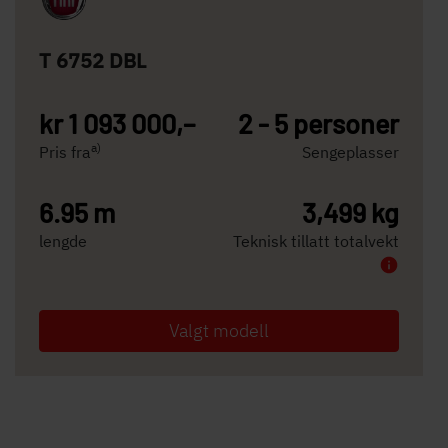
T 6752 DBL
kr 1 093 000,–
2 - 5 personer
a)
Pris fra
Sengeplasser
6.95 m
3,499 kg
lengde
Teknisk tillatt totalvekt
Valgt modell