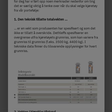
for deg har vi ført opp noen merknader nedenfor om ting
det er særlig viktig å tenke over når du skal velge kjøretøy
fra vår portefølje:
1. Den teknisk tillatte totalvekten …
T 7052 EB
… er en vekt som produsenten har spesifisert og som det
ikke er tillatt å overskride. Dethleffs spesifiserer en
overgrense utfra kjøretøyets grunnriss, som kan variere fra
grunnriss til grunnriss (f.eks. 3500 kg, 4400 kg). I
kr 1 078 000,–
2 - 5 personer
tekniske data finner du tilsvarende opplysninger for hvert
a)
Pris fra
Sengeplasser
grunnriss.
7.4 m
3,499 kg
lengde
Teknisk tillatt totalvekt
Velg modell
2. Vekten i kjøreklar tilstand …