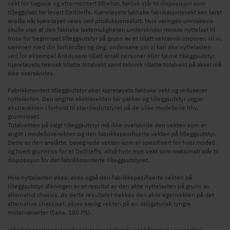
vekt for bagasje og ettermontert tilbehør, faktisk står til disposisjon som
tilleggslast for levert Dethleffs. Kjøretøyets faktiske fabrikasjonsvekt kan først
anslås når kjøretøyet veies ved produksjonsslutt. Hvis veiingen unntaksvis
skulle vise at den faktiske lastemuligheten underskrider minste nyttelast til
tross for begrenset tilleggsutstyr på grunn av et tillatt vektavvik oppover, vil vi,
sammen med din forhandler og deg, undersøke om vi kan øke nyttelasten
ved for eksempel å redusere tillatt antall personer eller fjerne tilleggsutstyr.
Kjøretøyets teknisk tillatte totalvekt samt teknisk tillatte totalvekt på aksel må
ikke overskrides.
Fabrikkmontert tilleggsutstyr øker kjøretøyets faktiske vekt og reduserer
nyttelasten. Den angitte ekstravekten for pakker og tilleggsutstyr utgjør
ekstravekten i forhold til standardutstyret på de ulike modellene hhv.
grunnrisset.
Totalvekten på valgt tilleggsutstyr må ikke overskride den vekten som er
angitt i modelloversikten og den fabrikkspesifiserte vekten på tilleggsutstyr.
Dette er den anslåtte, beregnede vekten som er spesifisert for hver modell
og hvert grunnriss for et Dethleffs, altså hvor mye vekt som maksimalt står til
disposisjon for det fabrikkmonterte tilleggsutstyret.
Hvis nyttelasten økes, økes også den fabrikkspesifiserte vekten på
tilleggsutstyr. Økningen er et resultat av den økte nyttelasten på grunn av
alternativt chassis. Av dette resultatet trekkes den økte egenvekten på det
alternative chassiset, pluss særlig vekten på ev. obligatorisk tyngre
motorvarianter (f.eks. 180 PS).
Utførlige merknader og forklaringer angående vekt finner du i avsnittet