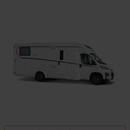
Søk etter Dethleffs forhandlere
Finn en Dethleffs forhandler nær deg