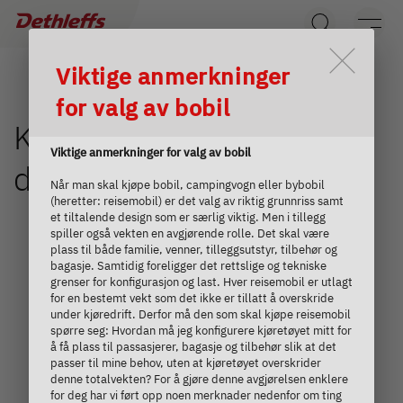
Søk etter forhandlere
Durch Scrolling wird der Button 
Viktige anmerkninger
Campingvogner
for valg av bobil
Bobiler
Konfigurator - Just Camp
Viktige anmerkninger for valg av bobil
delintegrert bobil
Camper Vans
Når man skal kjøpe bobil, campingvogn eller bybobil
(heretter: reisemobil) er det valg av riktig grunnriss samt
et tiltalende design som er særlig viktig. Men i tillegg
Dethleffs originalt tilbehør
Søk etter Dethleffs forhandlere
spiller også vekten en avgjørende rolle. Det skal være
plass til både familie, venner, tilleggsutstyr, tilbehør og
bagasje. Samtidig foreligger det rettslige og tekniske
Service
Finn en Dethleffs forhandler nær deg
grenser for konfigurasjon og last. Hver reisemobil er utlagt
for en bestemt vekt som det ikke er tillatt å overskride
Dethleffs
under kjøredrift. Derfor må den som skal kjøpe reisemobil
spørre seg: Hvordan må jeg konfigurere kjøretøyet mitt for
å få plass til passasjerer, bagasje og tilbehør slik at det
Finn forhandler
passer til mine behov, uten at kjøretøyet overskrider
denne totalvekten? For å gjøre denne avgjørelsen enklere
for deg har vi ført opp noen merknader nedenfor om ting