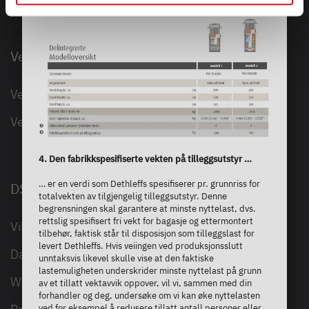
and not required to use our website. You can view your
selected settings at any time as well as deselect or
change them later (such as by using the fingerprint button
Vekt og nyttelast
at the bottom left of the website). You can find further
information in our Privacy Policy.
Vektinformasjon
Vekter ABC
4. Den fabrikkspesifiserte vekten på tilleggsutstyr …
… er en verdi som Dethleffs spesifiserer pr. grunnriss for
DSGVO
totalvekten av tilgjengelig tilleggsutstyr. Denne
begrensningen skal garantere at minste nyttelast, dvs.
rettslig spesifisert fri vekt for bagasje og ettermontert
Vilkår for bruk
tilbehør, faktisk står til disposisjon som tilleggslast for
levert Dethleffs. Hvis veiingen ved produksjonsslutt
Data Privacy
unntaksvis likevel skulle vise at den faktiske
lastemuligheten underskrider minste nyttelast på grunn
Whistleblowersystem
av et tillatt vektavvik oppover, vil vi, sammen med din
forhandler og deg, undersøke om vi kan øke nyttelasten
ved for eksempel å redusere tillatt antall personer eller