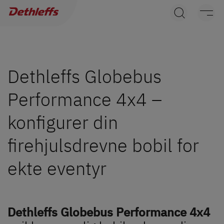
Søk etter forhandlere
Campingvogner
Bobiler
Dethleffs Globebus
Performance 4x4 –
Camper Vans
konfigurer din
Dethleffs originalt tilbehør
firehjulsdrevne bobil for
Service
ekte eventyr
Dethleffs
Finn forhandler
Dethleffs Globebus Performance 4x4