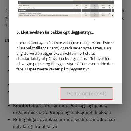
Dersom du reiser bort fra asfalt og motorveier, trenger du
et kjøretøy som kan holde følge – og et hjem som får deg
til å føle deg hjemme.
5. Ekstravekten for pakker og tilleggsutstyr…
Utstyrsegenskaper for Globebus Performance 4x4:
… øker kjøretøyets faktiske vekt (= vekt i kjøreklar tilstand
pluss valgt tilleggsutstyr) og reduserer nyttelasten. Den
angitte verdien utgjør ekstravekten i forhold til
Firehjulstrekk med høy bakkeklaring – perfekt bobil
standardutstyret på hvert enkelt grunnriss. Totalvekten
for krevende terreng
på valgte pakker og tilleggsutstyr må ikke overskride den
fabrikkspesifiserte vekten på tilleggsutstyr.
Kompakt format for smale veier, fjellpass og
ekspedisjoner
Robust karosseri for offroad-stabilitet og sikkerhet
Vinterklar: isolasjon, varmesystem og mulighet for
Godta og fortsett
vinterpakke
Komfortabelt interiør med god lagringsplass,
ergonomisk sittegruppe og funksjonelt kjøkken
Behagelige soveplasser med kvalitetsmadrasser –
selv langt fra allfarvei