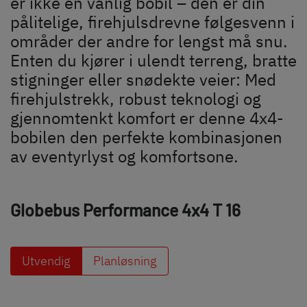
er ikke en vanlig bobil – den er din
pålitelige, firehjulsdrevne følgesvenn i
områder der andre for lengst må snu.
Enten du kjører i ulendt terreng, bratte
stigninger eller snødekte veier: Med
firehjulstrekk, robust teknologi og
gjennomtenkt komfort er denne 4x4-
bobilen den perfekte kombinasjonen
av eventyrlyst og komfortsone.
Søk etter Dethleffs forhandlere
Globebus Performance 4x4
T 16
Finn en Dethleffs forhandler nær deg
Utvendig
Planløsning