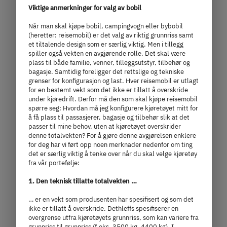
Viktige anmerkninger for valg av bobil
Når man skal kjøpe bobil, campingvogn eller bybobil
(heretter: reisemobil) er det valg av riktig grunnriss samt
et tiltalende design som er særlig viktig. Men i tillegg
spiller også vekten en avgjørende rolle. Det skal være
plass til både familie, venner, tilleggsutstyr, tilbehør og
bagasje. Samtidig foreligger det rettslige og tekniske
grenser for konfigurasjon og last. Hver reisemobil er utlagt
for en bestemt vekt som det ikke er tillatt å overskride
T 46
under kjøredrift. Derfor må den som skal kjøpe reisemobil
spørre seg: Hvordan må jeg konfigurere kjøretøyet mitt for
å få plass til passasjerer, bagasje og tilbehør slik at det
passer til mine behov, uten at kjøretøyet overskrider
kr 1 579 000,–
3 personer
denne totalvekten? For å gjøre denne avgjørelsen enklere
for deg har vi ført opp noen merknader nedenfor om ting
a)
Pris fra
Sengeplasser
det er særlig viktig å tenke over når du skal velge kjøretøy
fra vår portefølje:
6.85 m
3,880 kg
1. Den teknisk tillatte totalvekten …
lengde
Teknisk tillatt totalvekt
… er en vekt som produsenten har spesifisert og som det
ikke er tillatt å overskride. Dethleffs spesifiserer en
overgrense utfra kjøretøyets grunnriss, som kan variere fra
grunnriss til grunnriss (f.eks. 3500 kg, 4400 kg). I