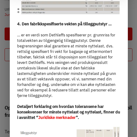
at the bottom left of the website). You can find further
information in our Privacy Policy.
Utførlige merknader og forklaringer angående vekt finner du i avsnittet
Juridiske merknader
.
4. Den fabrikkspesifiserte vekten på tilleggsutstyr …
Neste
… er en verdi som Dethleffs spesifiserer pr. grunnriss for
totalvekten av tilgjengelig tilleggsutstyr. Denne
begrensningen skal garantere at minste nyttelast, dvs.
rettslig spesifisert fri vekt for bagasje og ettermontert
Din konfigurasjon
tilbehør, faktisk står til disposisjon som tilleggslast for
levert Dethleffs. Hvis veiingen ved produksjonsslutt
unntaksvis likevel skulle vise at den faktiske
lastemuligheten underskrider minste nyttelast på grunn
av et tillatt vektavvik oppover, vil vi, sammen med din
forhandler og deg, undersøke om vi kan øke nyttelasten
ved for eksempel å redusere tillatt antall personer eller
fjerne tilleggsutstyr.
Detaljert forklaring om hvordan toleransene har
Opplev verden på din egen måte – med en ekte 4x4-bobil
konsekvenser for minste nyttelast og nyttelast, finner du
fra Dethleffs.
i avsnittet “
Juridiske merknader
”.
Terrenggående bobil med komfort